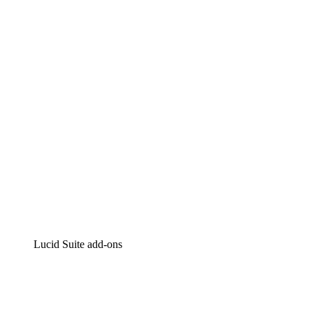
Lucidchart
Intelligente diagrammen
Lucidspark
Online whiteboard
airfocus
Product management en roadmapping
Lucid Suite add-ons
Cloud versneller
Begrijp en plan toekomstige veranderingen aan je cloud
infrastructuur beter