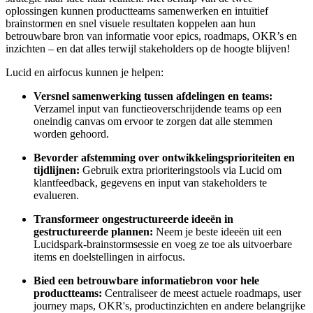
oplossingen kunnen productteams samenwerken en intuïtief
brainstormen en snel visuele resultaten koppelen aan hun
betrouwbare bron van informatie voor epics, roadmaps, OKR’s en
inzichten – en dat alles terwijl stakeholders op de hoogte blijven!
Lucid en airfocus kunnen je helpen:
Versnel samenwerking tussen afdelingen en teams:
Verzamel input van functieoverschrijdende teams op een
oneindig canvas om ervoor te zorgen dat alle stemmen
worden gehoord.
Bevorder afstemming over ontwikkelingsprioriteiten en
tijdlijnen:
Gebruik extra prioriteringstools via Lucid om
klantfeedback, gegevens en input van stakeholders te
evalueren.
Transformeer ongestructureerde ideeën in
gestructureerde plannen:
Neem je beste ideeën uit een
Lucidspark-brainstormsessie en voeg ze toe als uitvoerbare
items en doelstellingen in airfocus.
Bied een betrouwbare informatiebron voor hele
productteams:
Centraliseer de meest actuele roadmaps, user
journey maps, OKR's, productinzichten en andere belangrijke