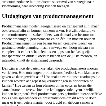
structuur, zodat ze hun producten succesvol van strategie naar
ideevorming naar uitvoering kunnen brengen.
Uitdagingen van productmanagement
Productmanagers moeten georganiseerd en transparant zijn, maar
ook creatief zijn en kunnen samenwerken. Het zijn belangrijke
communicatoren die stakeholders, van de raad van bestuur tot
andere afdelingen, geïnformeerd en op één lijn moeten houden.
Productmanagement is een balans tussen creatieve ideeën en
gestructureerde planning, maar vanwege een hoog niveau van
complexiteit en het schakelen tussen apps kan het lastig zijn om
transparantie en duidelijkheid te bieden aan de juiste mensen, en
uiteindelijk lijdt de afstemming daaronder.
Dan zijn er nog de dagelijkse taken die productmanagers moeten
verrichten. Hoe ontvangen productteams feedback van klanten en
geven ze daar gewicht aan? Hoe maken ze robuuste roadmaps die
kunnen worden aangepast bij veranderingen in prioriteiten of
kansen? Hoe zetten ze hun plannen om in epics en taken die
samenkomen in overzichten die leidinggevenden gemakkelijk
kunnen begrijpen? Veel productmanagers gebruiken niet-specifieke
tools zoals spreadsheets en presentatietools om dit werk te doen,
maar er is een betere manier: door Lucid en airfocus samen te