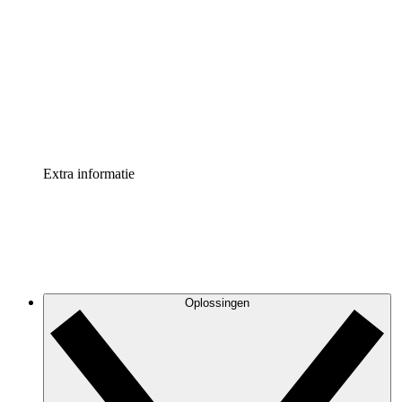
Processversneller
Standaardiseer en verbeter de beheer van
procesdocumentatie
Enterprise shield
Voeg een extra laag versterkte beveiliging en controle
toe
Extra informatie
Oplossingen