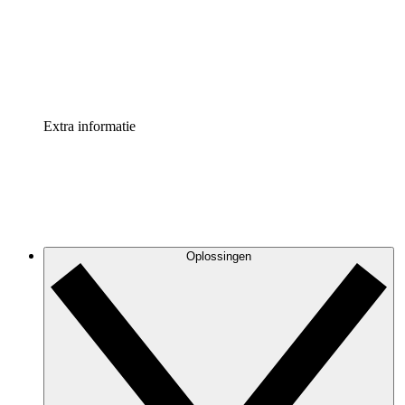
Processversneller
Standaardiseer en verbeter de beheer van procesdocument
Enterprise shield
Voeg een extra laag versterkte beveiliging en controle toe
Extra informatie
Oplossingen