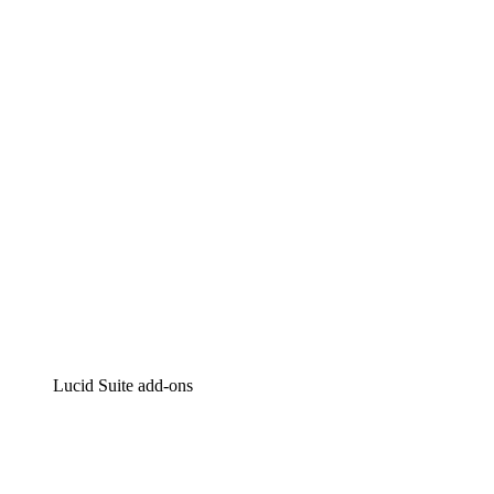
Lucidchart
Intelligente diagrammen
Lucidspark
Online whiteboard
airfocus
Product management en roadmapping
Lucid Suite add-ons
Cloud versneller
Begrijp en plan toekomstige veranderingen aan je cloud in