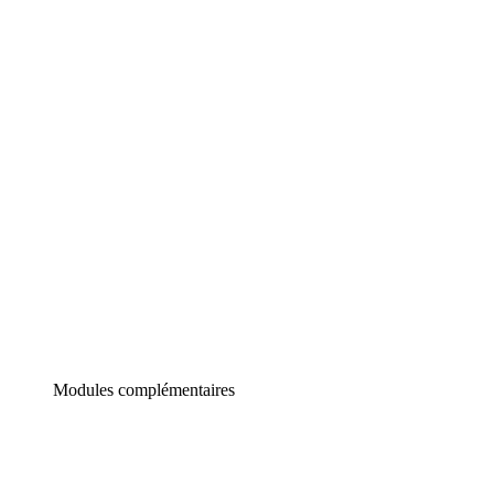
Lucidchart
Diagrammes intelligents
Lucidspark
Tableau blanc virtuel
airfocus
Gestion de produit et roadmapping
Modules complémentaires