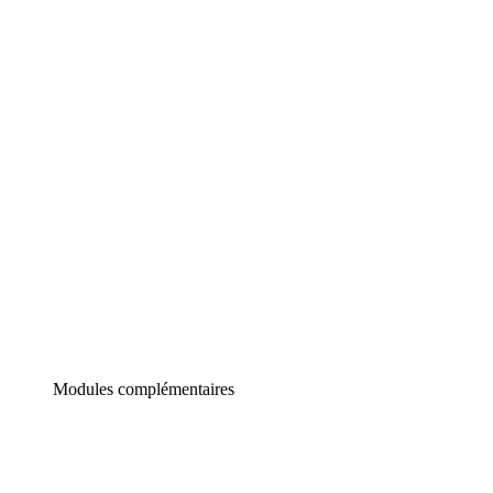
Lucidchart
Diagrammes intelligents
Lucidspark
Tableau blanc virtuel
airfocus
Gestion de produit et roadmapping
Modules complémentaires