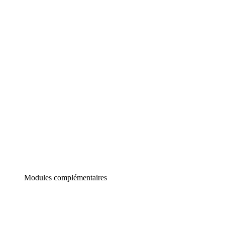
Lucidchart
Diagrammes intelligents
Lucidspark
Tableau blanc virtuel
airfocus
Gestion de produit et roadmapping
Modules complémentaires