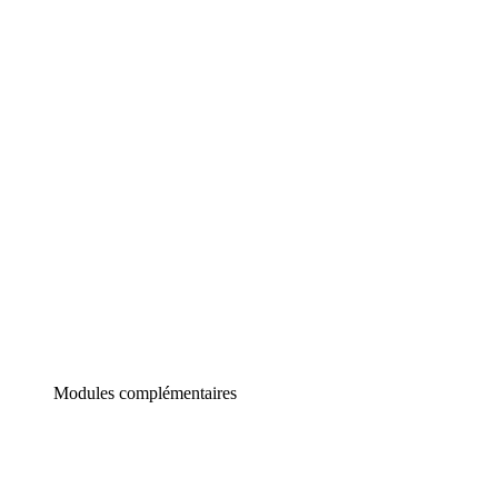
Lucidchart
Diagrammes intelligents
Lucidspark
Tableau blanc virtuel
airfocus
Gestion de produit et roadmapping
Modules complémentaires