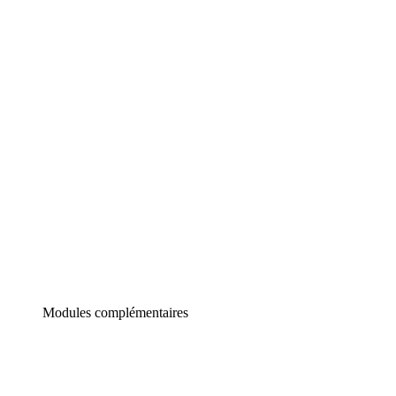
Lucidchart
Diagrammes intelligents
Lucidspark
Tableau blanc virtuel
airfocus
Gestion de produit et roadmapping
Modules complémentaires