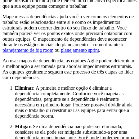
pode precisar concluir a parte dele em uma iniciativa específica antes
que a sua equipe possa começar a trabalhar.
Mapear essas dependências ajuda você a ver como os elementos de
trabalho estão relacionados entre si e como os impedimentos
estruturais podem ocorrer dentro do seu fluxo de trabalho. Você
também poderá ver os pontos exatos onde precisará colaborar com
outras equipes. O mapeamento de dependências deve acontecer
durante os estágios iniciais do planejamento—como durante o
planejamento de big room
ou
planejamento sprint
.
Ao usar mapas de dependência, as equipes Agile podem determinar
a melhor ação a ser tomada para abordar impedimentos estruturais.
As equipes geralmente seguem este processo de três etapas ao lidar
com dependências:
Eliminar.
A primeira e melhor opção é eliminar a
dependência completamente. Conforme você mapeia as
dependências, pergunte se a dependência é realmente
necessária em primeiro lugar. Pode ser possível dividir ainda
mais o trabalho ou reestruturar as equipes para evitar que a
dependência ocorra.
Mitigar.
Se uma dependência não puder ser eliminada,
considere se ela pode ser mitigada substituindo-a por uma
dependência menos impactante. Você pode implementar uma