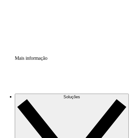
Extensão Processos
Padronize e melhore a governança da documentação de
processos.
Extensão de segurança
Adicione uma camada de segurança reforçada e
controle granular.
Mais informação
Soluções