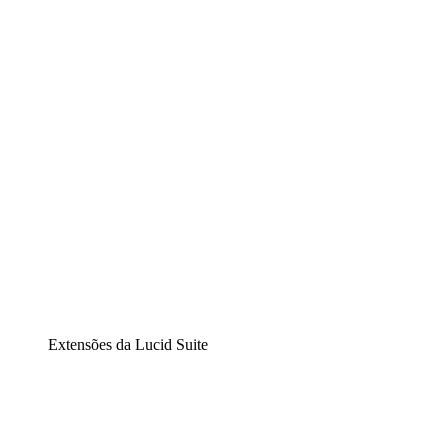
Lucidchart
Diagramação inteligente
Lucidspark
Lousa interativa virtual
airfocus
Gestão de produtos e roadmaps
Extensões da Lucid Suite
Extensão Nuvem
Entenda e planeje melhor as mudanças futuras em sua
infraestrutura de nuvem.