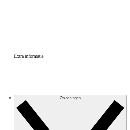
Processversneller
Standaardiseer en verbeter de beheer van
procesdocumentatie
Enterprise shield
Voeg een extra laag versterkte beveiliging en controle
toe
Extra informatie
Oplossingen