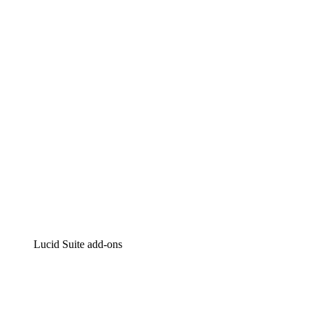
Lucidchart
Intelligente diagrammen
Lucidspark
Online whiteboard
airfocus
Product management en roadmapping
Lucid Suite add-ons
Cloud versneller
Begrijp en plan toekomstige veranderingen aan je cloud
infrastructuur beter