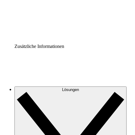
Prozess-Accelerator
Governance der Prozessdokumentation vereinheitlichen u
Enterprise Shield
Zusätzliche Sicherheitslayer und granulare Zugriffskontrol
Zusätzliche Informationen
Lösungen