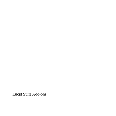
Lucidchart
Intelligente Diagrammerstellung
Lucidspark
Digitales Whiteboarding
airfocus
Produktmanagement und -roadmapping
Lucid Suite Add-ons
Cloud-Accelerator
Besseres Verständnis und Planung künftiger Cloud-Infra