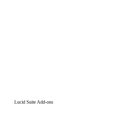
Lucidchart
Intelligente Diagrammerstellung
Lucidspark
Digitales Whiteboarding
airfocus
Produktmanagement und -roadmapping
Lucid Suite Add-ons
Cloud-Accelerator
Besseres Verständnis und Planung künftiger Cloud-
Infrastruktur-Änderungen.