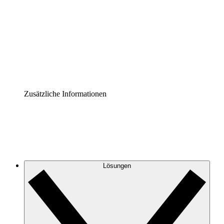
Prozess-Accelerator
Governance der Prozessdokumentation vereinheitlichen
und stärken.
Enterprise Shield
Zusätzliche Sicherheitslayer und granulare
Zugriffskontrolle.
Zusätzliche Informationen
Lösungen