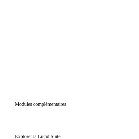
Diagrammes intelligents
Lucidspark
Tableau blanc virtuel
airfocus
Gestion de produit et roadmapping
Modules complémentaires
Explorer la Lucid Suite