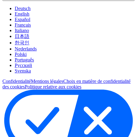
Deutsch
English
Español
Français
Italiano
日本語
한국인
Nederlands
Polski
Português
Pусский
Svenska
Confidentialité
Mentions légales
Choix en matière de confidentialité
des cookies
Politique relative aux cookies