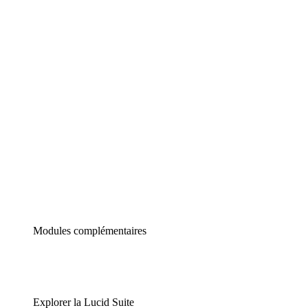
Diagrammes intelligents
Lucidspark
Tableau blanc virtuel
airfocus
Gestion de produit et roadmapping
Modules complémentaires
Explorer la Lucid Suite