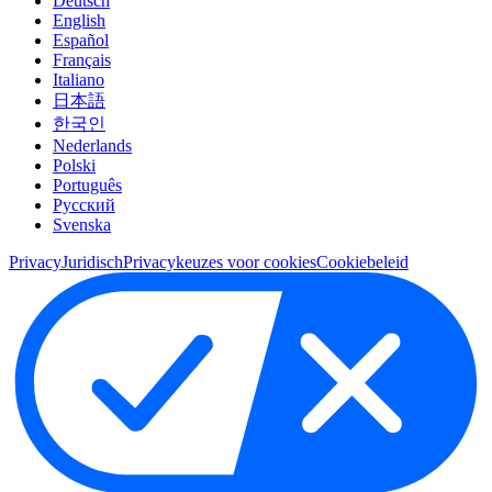
Deutsch
English
Español
Français
Italiano
日本語
한국인
Nederlands
Polski
Português
Pусский
Svenska
Privacy
Juridisch
Privacykeuzes voor cookies
Cookiebeleid