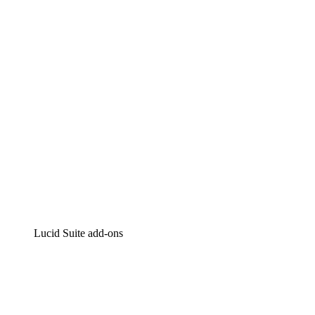
Intelligente diagrammen
Lucidspark
Online whiteboard
airfocus
Product management en roadmapping
Lucid Suite add-ons
Cloud versneller
Begrijp en plan toekomstige veranderingen aan je cloud
infrastructuur beter