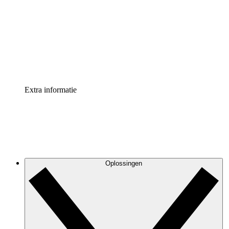
Processversneller
Standaardiseer en verbeter de beheer van
procesdocumentatie
Enterprise shield
Voeg een extra laag versterkte beveiliging en controle
toe
Extra informatie
Oplossingen