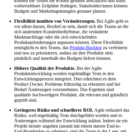
können die Teams die Kosten genauer abschätzen und klare,
vorhersehbare Zeitpläne festlegen. Stakeholder:innen können
Budgets und Marketingstrategien genauer planen.
Flexibilität inmitten von Veränderungen.
Bei Agile geht es
vor allem darum, flexibel zu sein, damit sich die Teams an die
sich ändernden Kundenbedürfnisse, die veränderte
Marktnachfrage oder die sich entwickelnden
Produktanforderungen anpassen können. Diese Flexibilität
ermöglicht es den Teams, das
Produkt-Backlog
zu verfeinern
und neu zu priorisieren, sodass sie ihre Produkte stets
pünktlich und innerhalb des Budgets liefern können.
Höhere Qualität der Produkte.
Bei der Agile-
Produktentwicklung werden regelmäßige Tests in den
Entwicklungsprozess integriert. Dies erleichtert es dem
Product Owner, Probleme frühzeitig zu erkennen und bei
Bedarf Änderungen vorzunehmen. Das Ergebnis sind
qualitativ hochwertigere Produkte, die relevant und gründlich
geprüft sind.
Geringeres Risiko und schnellerer ROI.
Agile reduziert das
Risiko, weil regelmäßig Tests durchgeführt werden und es
Änderungen während der Entwicklung zulässt. Indem sie ein
Projekt iterativ angehen (anstatt mit einem starren End-to-
End-Projektplan zu arbeiten), sind die Team in der Lage, mit