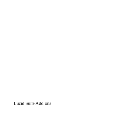
Lucidchart
Intelligente Diagrammerstellung
Lucidspark
Digitales Whiteboarding
airfocus
Produktmanagement und -roadmapping
Lucid Suite Add-ons
Cloud-Accelerator
Besseres Verständnis und Planung künftiger Cloud-
Infrastruktur-Änderungen.