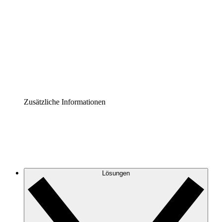
Prozess-Accelerator
Governance der Prozessdokumentation vereinheitlichen
und stärken.
Enterprise Shield
Zusätzliche Sicherheitslayer und granulare
Zugriffskontrolle.
Zusätzliche Informationen
Lösungen