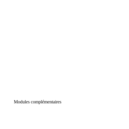
Lucidchart
Diagrammes intelligents
Lucidspark
Tableau blanc virtuel
airfocus
Gestion de produit et roadmapping
Modules complémentaires