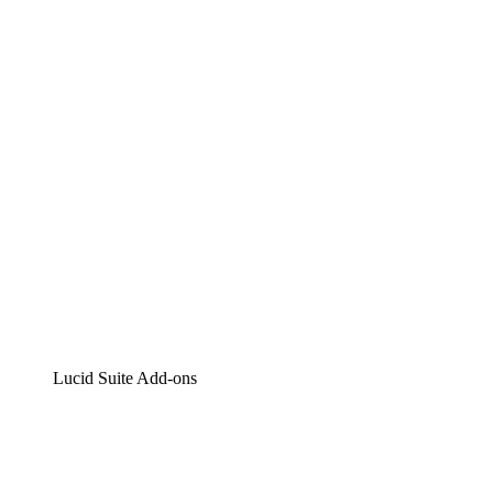
Lucidchart
Intelligente Diagrammerstellung
Lucidspark
Digitales Whiteboarding
airfocus
Produktmanagement und -roadmapping
Lucid Suite Add-ons
Cloud-Accelerator
Besseres Verständnis und Planung künftiger Cloud-
Infrastruktur-Änderungen.