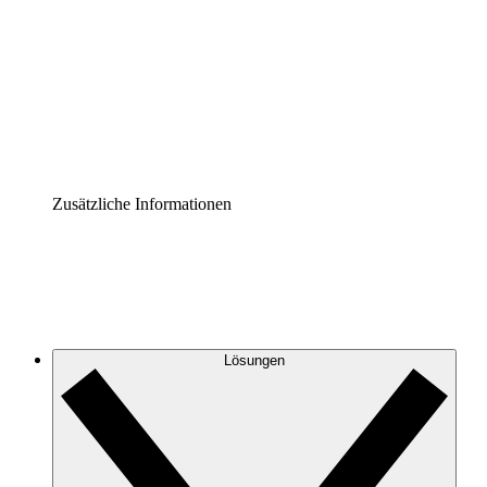
Prozess-Accelerator
Governance der Prozessdokumentation vereinheitlichen
und stärken.
Enterprise Shield
Zusätzliche Sicherheitslayer und granulare
Zugriffskontrolle.
Zusätzliche Informationen
Lösungen