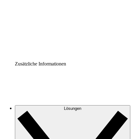
Prozess-Accelerator
Governance der Prozessdokumentation vereinheitlichen
und stärken.
Enterprise Shield
Zusätzliche Sicherheitslayer und granulare
Zugriffskontrolle.
Zusätzliche Informationen
Lösungen