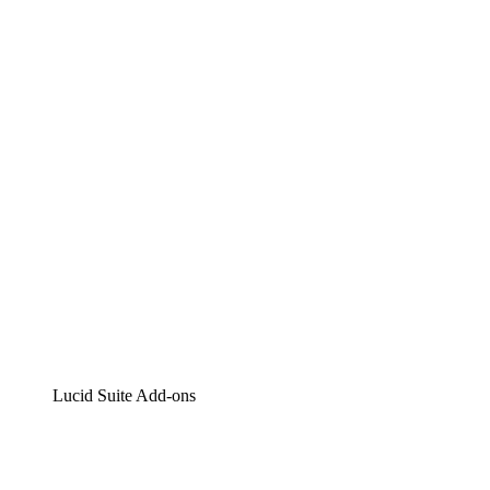
Lucidchart
Intelligente Diagrammerstellung
Lucidspark
Digitales Whiteboarding
airfocus
Produktmanagement und -roadmapping
Lucid Suite Add-ons
Cloud-Accelerator
Besseres Verständnis und Planung künftiger Cloud-
Infrastruktur-Änderungen.