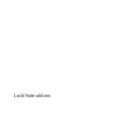
Intelligente diagrammen
Lucidspark
Online whiteboard
airfocus
Product management en roadmapping
Lucid Suite add-ons
Cloud versneller
Begrijp en plan toekomstige veranderingen aan je cloud
infrastructuur beter