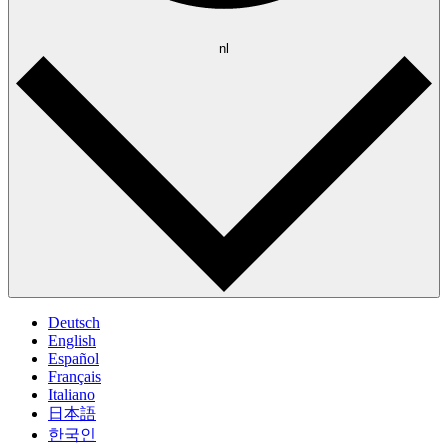
nl
Deutsch
English
Español
Français
Italiano
日本語
한국인