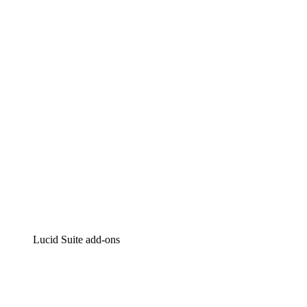
Lucidchart
Intelligente diagrammen
Lucidspark
Online whiteboard
airfocus
Product management en roadmapping
Lucid Suite add-ons
Cloud versneller
Begrijp en plan toekomstige veranderingen aan je cloud in