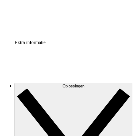
Processversneller
Standaardiseer en verbeter de beheer van procesdocument
Enterprise shield
Voeg een extra laag versterkte beveiliging en controle toe
Extra informatie
Oplossingen