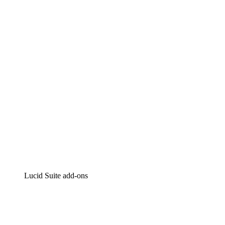
Lucidchart
Intelligente diagrammen
Lucidspark
Online whiteboard
airfocus
Product management en roadmapping
Lucid Suite add-ons
Cloud versneller
Begrijp en plan toekomstige veranderingen aan je cloud
infrastructuur beter