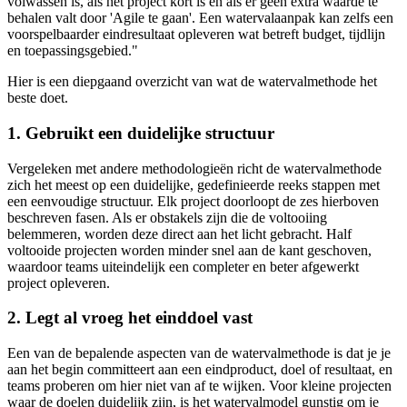
volwassen is, als het project kort is en als er geen extra waarde te
behalen valt door 'Agile te gaan'. Een watervalaanpak kan zelfs een
voorspelbaarder eindresultaat opleveren wat betreft budget, tijdlijn
en toepassingsgebied."
Hier is een diepgaand overzicht van wat de watervalmethode het
beste doet.
1. Gebruikt een duidelijke structuur
Vergeleken met andere methodologieën richt de watervalmethode
zich het meest op een duidelijke, gedefinieerde reeks stappen met
een eenvoudige structuur. Elk project doorloopt de zes hierboven
beschreven fasen. Als er obstakels zijn die de voltooiing
belemmeren, worden deze direct aan het licht gebracht. Half
voltooide projecten worden minder snel aan de kant geschoven,
waardoor teams uiteindelijk een completer en beter afgewerkt
project opleveren.
2. Legt al vroeg het einddoel vast
Een van de bepalende aspecten van de watervalmethode is dat je je
aan het begin committeert aan een eindproduct, doel of resultaat, en
teams proberen om hier niet van af te wijken. Voor kleine projecten
waar de doelen duidelijk zijn, is het watervalmodel gunstig om je