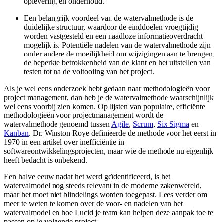
oplevering en onderhoud.
Een belangrijk voordeel van de watervalmethode is de
duidelijke structuur, waardoor de einddoelen vroegtijdig
worden vastgesteld en een naadloze informatieoverdracht
mogelijk is. Potentiële nadelen van de watervalmethode zijn
onder andere de moeilijkheid om wijzigingen aan te brengen,
de beperkte betrokkenheid van de klant en het uitstellen van
testen tot na de voltooiing van het project.
Als je wel eens onderzoek hebt gedaan naar methodologieën voor
project management, dan heb je de watervalmethode waarschijnlijk
wel eens voorbij zien komen. Op lijsten van populaire, efficiënte
methodologieën voor projectmanagement wordt de
watervalmethode genoemd tussen
Agile
,
Scrum
,
Six Sigma
en
Kanban
. Dr. Winston Roye definieerde de methode voor het eerst in
1970 in een artikel over inefficiëntie in
softwareontwikkelingsprojecten, maar wie de methode nu eigenlijk
heeft bedacht is onbekend.
Een halve eeuw nadat het werd geïdentificeerd, is het
watervalmodel nog steeds relevant in de moderne zakenwereld,
maar het moet niet blindelings worden toegepast. Lees verder om
meer te weten te komen over de voor- en nadelen van het
watervalmodel en hoe Lucid je team kan helpen deze aanpak toe te
passen op je volgende project.