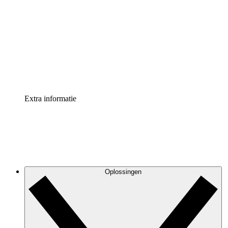
Processversneller
Standaardiseer en verbeter de beheer van
procesdocumentatie
Enterprise shield
Voeg een extra laag versterkte beveiliging en controle
toe
Extra informatie
Oplossingen