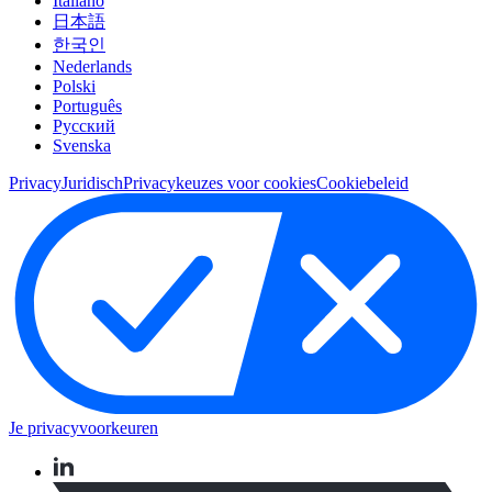
Italiano
日本語
한국인
Nederlands
Polski
Português
Pусский
Svenska
Privacy
Juridisch
Privacykeuzes voor cookies
Cookiebeleid
Je privacyvoorkeuren