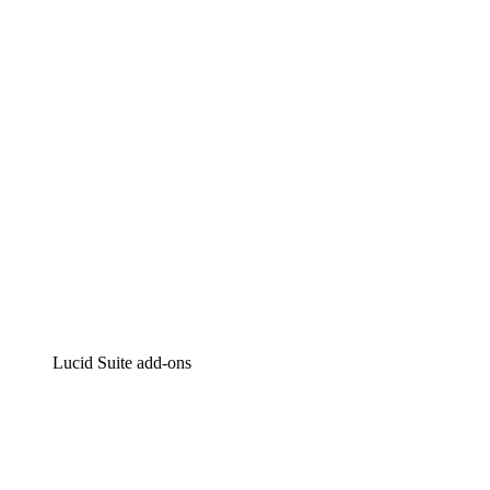
Intelligente diagrammen
Lucidspark
Online whiteboard
airfocus
Product management en roadmapping
Lucid Suite add-ons
Cloud versneller
Begrijp en plan toekomstige veranderingen aan je cloud
infrastructuur beter