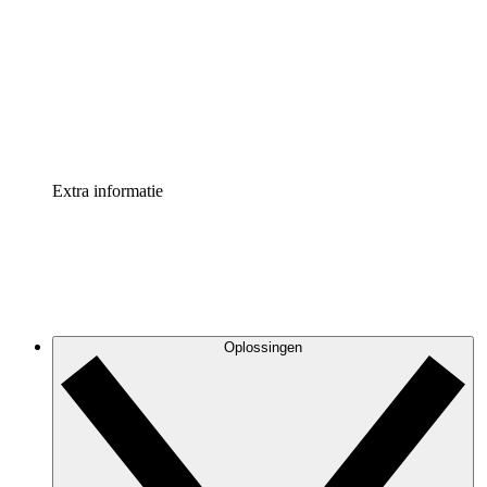
Processversneller
Standaardiseer en verbeter de beheer van
procesdocumentatie
Enterprise shield
Voeg een extra laag versterkte beveiliging en controle
toe
Extra informatie
Oplossingen