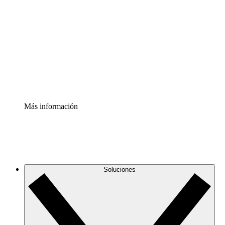
infraestructura de nube
Acelerador de Procesos
Estandariza y mejora el control de la documentación de
procesos
Enterprise Shield
Añade una capa de seguridad reforzada y control
detallado.
Más información
Soluciones