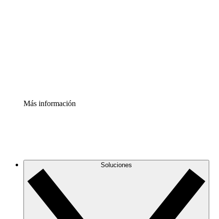
infraestructura de nube
Acelerador de Procesos
Estandariza y mejora el control de la documentación de
procesos
Enterprise Shield
Añade una capa de seguridad reforzada y control
detallado.
Más información
Soluciones