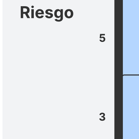
Mejora tus estimaciones con la sucesión de Fibonacci. Esta potente
escala de Fibonacci es una herramienta fundamental en la gestión de
proyectos, especialmente en Scrum. Sirve para asignar puntos a las