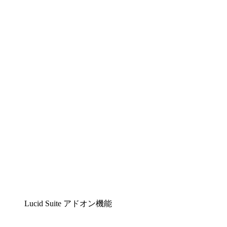
Lucidchart
複雑な内容をチームで分かりやすく理解できるイ
ンテリジェントな作図ソリューション
Lucidspark
チームが最高のアイデアを出し合い、行動につな
げられるバーチャルホワイトボード
airfocus
プロダクト管理・ロードマップツール
Lucid Suite アドオン機能
クラウドアクセル