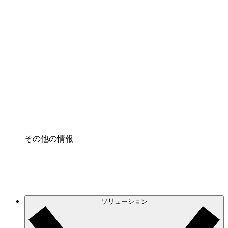
クラウドインフラに対する将来の変更をより良く
理解し、計画を立てましょう。
プロセスアクセル
プロセス文書化のガバナンスを標準化し、改善す
る。
Enterprise Shield
強化されたセキュリティと詳細な制御を追加す
る。
その他の情報
ソリューション