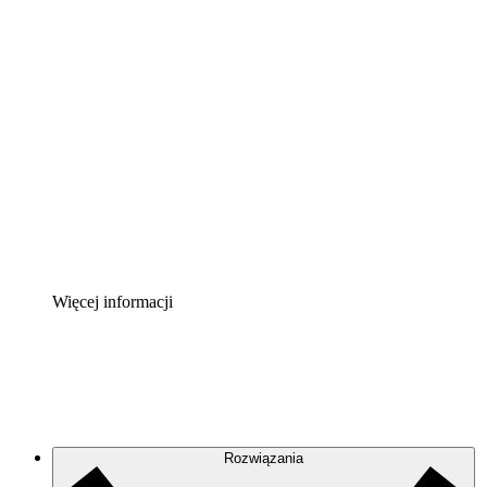
Akcelerator chmury
Lepiej zrozum i zaplanuj przyszłe zmiany w
infrastrukturze chmurowej.
Akcelerator Procesu
Standaryzuj i usprawnij ład organizacyjny w zakresie
dokumentacji procesów.
Enterprise Shield
Zapewnij dodatkową warstwę wzmocnionych
zabezpieczeń i szczegółową kontrolę.
Więcej informacji
Rozwiązania