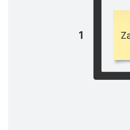
Codzienne spotkanie
Przejdź do szablonu Codzienne spotkanie