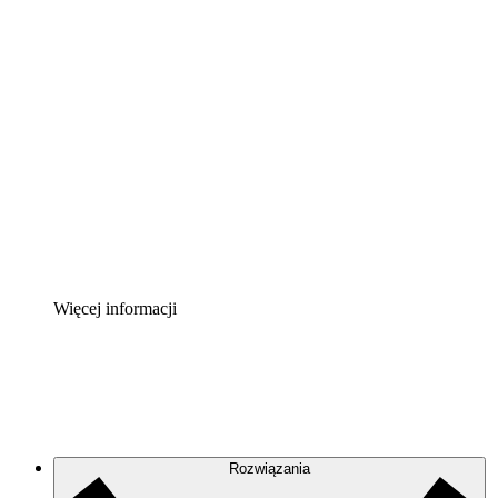
Akcelerator chmury
Lepiej zrozum i zaplanuj przyszłe zmiany w
infrastrukturze chmurowej.
Akcelerator Procesu
Standaryzuj i usprawnij ład organizacyjny w zakresie
dokumentacji procesów.
Enterprise Shield
Zapewnij dodatkową warstwę wzmocnionych
zabezpieczeń i szczegółową kontrolę.
Więcej informacji
Rozwiązania