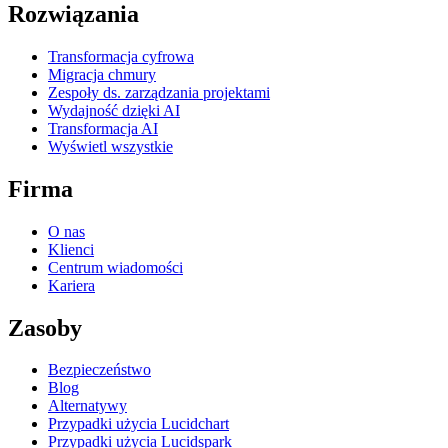
Rozwiązania
Transformacja cyfrowa
Migracja chmury
Zespoły ds. zarządzania projektami
Wydajność dzięki AI
Transformacja AI
Wyświetl wszystkie
Firma
O nas
Klienci
Centrum wiadomości
Kariera
Zasoby
Bezpieczeństwo
Blog
Alternatywy
Przypadki użycia Lucidchart
Przypadki użycia Lucidspark