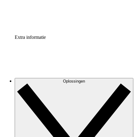
Standaardiseer en verbeter de beheer van procesdocument
Enterprise shield
Voeg een extra laag versterkte beveiliging en controle toe
Extra informatie
Oplossingen