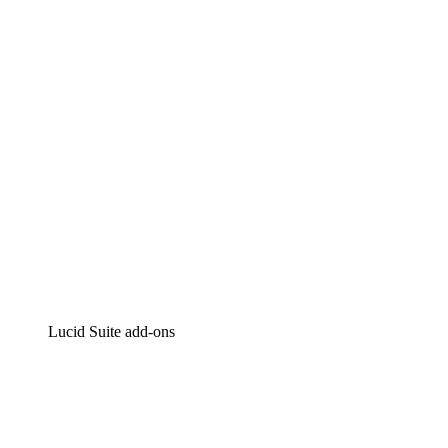
Intelligente diagrammen
Lucidspark
Online whiteboard
airfocus
Product management en roadmapping
Lucid Suite add-ons
Cloud versneller
Begrijp en plan toekomstige veranderingen aan je cloud in
Processversneller