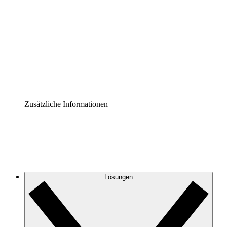
Prozess-Accelerator
Governance der Prozessdokumentation vereinheitlichen
und stärken.
Enterprise Shield
Zusätzliche Sicherheitslayer und granulare
Zugriffskontrolle.
Zusätzliche Informationen
Lösungen