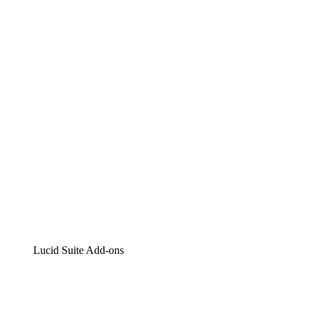
Lucidchart
Intelligente Diagrammerstellung
Lucidspark
Digitales Whiteboarding
airfocus
Produktmanagement und -roadmapping
Lucid Suite Add-ons
Cloud-Accelerator
Besseres Verständnis und Planung künftiger Cloud-
Infrastruktur-Änderungen.