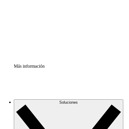
Comprende y planifica mejor los cambios futuros en tu
infraestructura de nube
Acelerador de Procesos
Estandariza y mejora el control de la documentación de
procesos
Enterprise Shield
Añade una capa de seguridad reforzada y control
detallado.
Más información
Soluciones