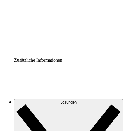
Prozess-Accelerator
Governance der Prozessdokumentation vereinheitlichen
und stärken.
Enterprise Shield
Zusätzliche Sicherheitslayer und granulare
Zugriffskontrolle.
Zusätzliche Informationen
Lösungen