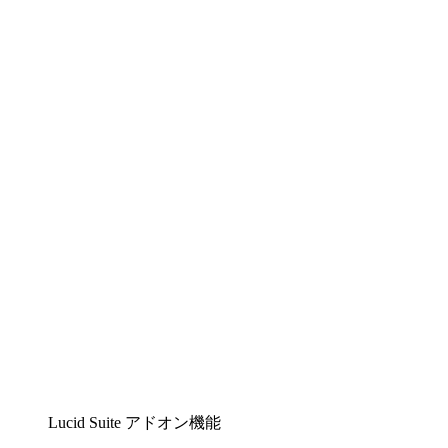
Lucidchart
複雑な内容をチームで分かりやすく理解できるイ
ンテリジェントな作図ソリューション
Lucidspark
チームが最高のアイデアを出し合い、行動につな
げられるバーチャルホワイトボード
airfocus
プロダクト管理・ロードマップツール
Lucid Suite アドオン機能