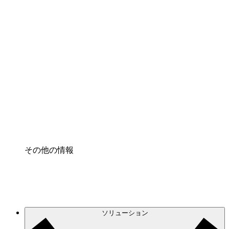
クラウドアクセル
クラウドインフラに対する将来の変更をより良く
理解し、計画を立てましょう。
プロセスアクセル
プロセス文書化のガバナンスを標準化し、改善す
る。
Enterprise Shield
強化されたセキュリティと詳細な制御を追加す
る。
その他の情報
ソリューション