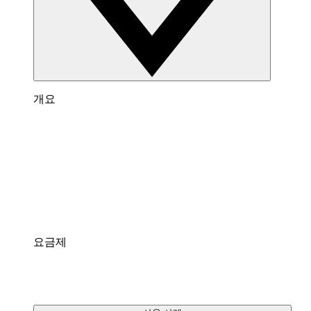
개요
Lucidspark 개요
팀이 최고의 아이디어를 제시하고 실행할 수 있는
가상 화이트보드입니다.
통합
팀에게 익숙한 인기 앱과 연결되어 있습니다.
요금제