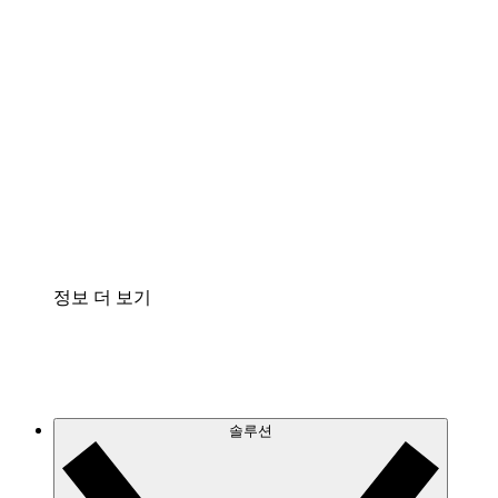
클라우드 인프라에 대한 이해도를 높이고 향후 변
화를 계획할 수 있습니다.
프로세스 액셀러레이터
프로세스 문서의 거버넌스를 표준화하고 개선할
수 있습니다.
Enterprise Shield
보안을 강화하고 세분화된 제어 계층을 추가할 수
있습니다.
정보 더 보기
솔루션