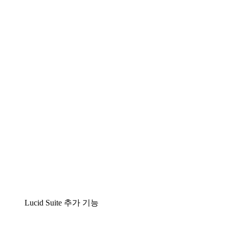
Lucidchart
팀이 복잡성을 명확성으로 바꿀 수 있는 지능형 다
이어그램 작성 솔루션
Lucidspark
팀이 최고의 아이디어를 제시하고 실행할 수 있는
가상 화이트보드
airfocus
제품 관리 및 로드매핑
Lucid Suite 추가 기능
클라우드 액셀러레이터