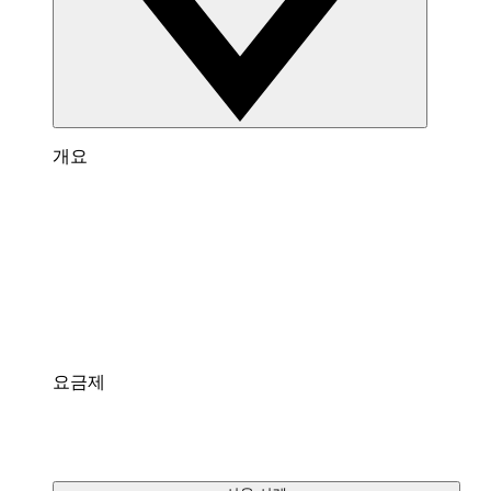
개요
Lucidspark 개요
팀이 최고의 아이디어를 제시하고 실행할 수 있는
가상 화이트보드입니다.
통합
팀에게 익숙한 인기 앱과 연결되어 있습니다.
요금제