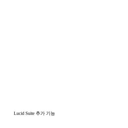
Lucidchart
팀이 복잡성을 명확성으로 바꿀 수 있는 지능형 다
이어그램 작성 솔루션
Lucidspark
팀이 최고의 아이디어를 제시하고 실행할 수 있는
가상 화이트보드
airfocus
제품 관리 및 로드매핑
Lucid Suite 추가 기능
클라우드 액셀러레이터