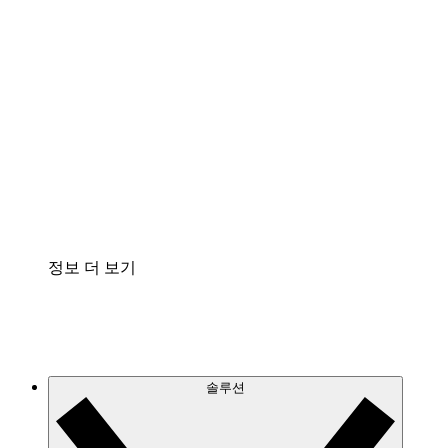
클라우드 인프라에 대한 이해도를 높이고 향후 변
화를 계획할 수 있습니다.
프로세스 액셀러레이터
프로세스 문서의 거버넌스를 표준화하고 개선할
수 있습니다.
Enterprise Shield
보안을 강화하고 세분화된 제어 계층을 추가할 수
있습니다.
정보 더 보기
솔루션