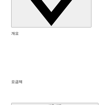
개요
Lucidspark 개요
팀이 최고의 아이디어를 제시하고 실행할 수 있는
가상 화이트보드입니다.
통합
팀에게 익숙한 인기 앱과 연결되어 있습니다.
요금제