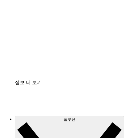
클라우드 인프라에 대한 이해도를 높이고 향후 변
화를 계획할 수 있습니다.
프로세스 액셀러레이터
프로세스 문서의 거버넌스를 표준화하고 개선할
수 있습니다.
Enterprise Shield
보안을 강화하고 세분화된 제어 계층을 추가할 수
있습니다.
정보 더 보기
솔루션