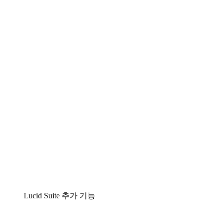
Lucidchart
팀이 복잡성을 명확성으로 바꿀 수 있는 지능형 다
이어그램 작성 솔루션
Lucidspark
팀이 최고의 아이디어를 제시하고 실행할 수 있는
가상 화이트보드
airfocus
제품 관리 및 로드매핑
Lucid Suite 추가 기능
클라우드 액셀러레이터