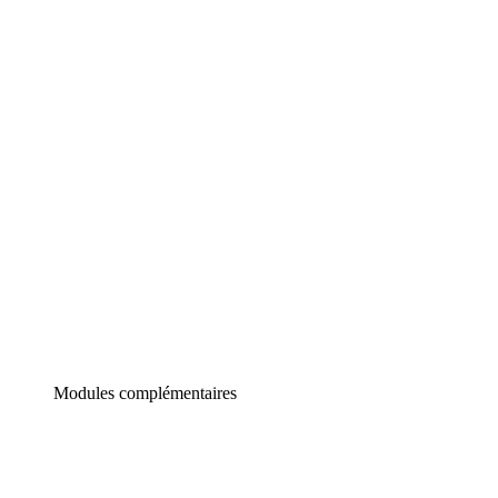
Lucidchart
Diagrammes intelligents
Lucidspark
Tableau blanc virtuel
airfocus
Gestion de produit et roadmapping
Modules complémentaires