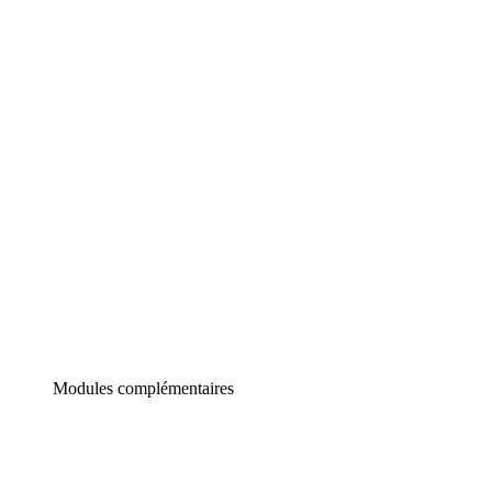
Lucidchart
Diagrammes intelligents
Lucidspark
Tableau blanc virtuel
airfocus
Gestion de produit et roadmapping
Modules complémentaires