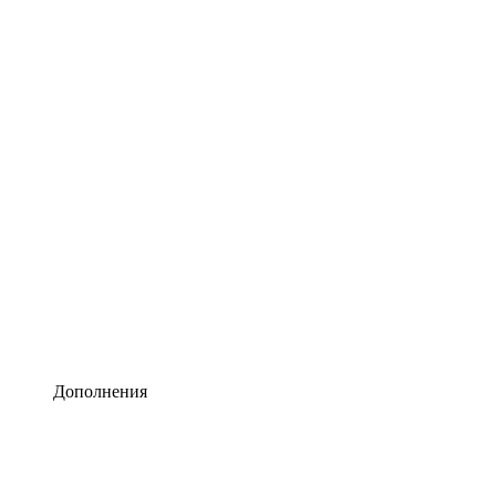
Lucidchart
Умная схематизация
Lucidspark
Виртуальная доска для лучших идей
airfocus
Управление продуктами и дорожные карты
Дополнения