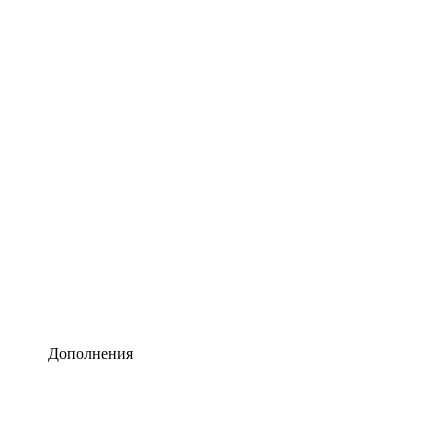
Lucidchart
Умная схематизация
Lucidspark
Виртуальная доска для лучших идей
airfocus
Управление продуктами и дорожные карты
Дополнения