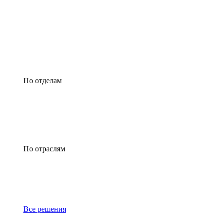
По отделам
По отраслям
Все решения