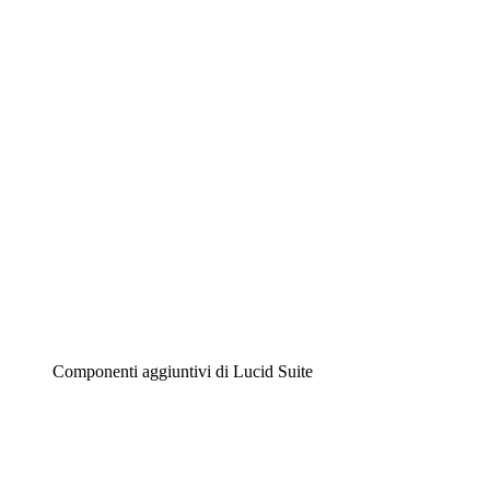
Lucidchart
Diagrammi intelligenti
Lucidspark
Lavagna virtuale
Airfocus
Gestione del prodotto e roadmap
Componenti aggiuntivi di Lucid Suite
Acceleratore cloud
Comprendi e pianifica meglio i futuri cambiamenti della tu
Acceleratore di processo