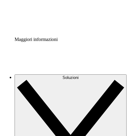
Standardizza e migliora la governance della documentazio
Enterprise Shield
Aggiungi un livello avanzato di sicurezza rafforzata e con
Maggiori informazioni
Soluzioni