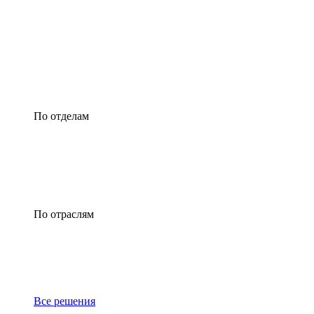
По отделам
По отраслям
Все решения