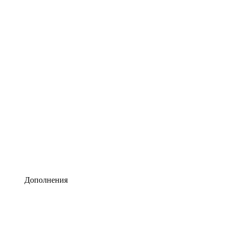
Lucidchart
Умная схематизация
Lucidspark
Виртуальная доска для лучших идей
airfocus
Управление продуктами и дорожные карты
Дополнения