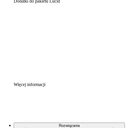
Dodatki do pakietu Lucid
Akcelerator chmury
Lepiej zrozum i zaplanuj przyszłe zmiany w
infrastrukturze chmurowej.
Akcelerator Procesu
Standaryzuj i usprawnij ład organizacyjny w zakresie
dokumentacji procesów.
Enterprise Shield
Zapewnij dodatkową warstwę wzmocnionych
zabezpieczeń i szczegółową kontrolę.
Więcej informacji
Rozwiązania