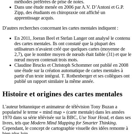
méthodes préférées de prise de notes.
Dans une étude menée en 2006 par A.V. D’Antoni et G.P.
Zipp, des étudiants en chiropraxie ont affiché un
apprentissage acquis.
D'autres recherches concernant les cartes mentales indiquent :
En 2011, Joeran Beel et Stefan Langer ont analysé le contenu
des cartes mentales. Ils ont constaté que la plupart des
utilisateurs n'avaient créé que quelques cartes (moyenne de
2,7), que le nombre moyen de nœuds était faible (31) et que le
nœud moyen contenait trois mots.
Claudine Brucks et Christoph Schommer ont publié en 2008
une étude sur la création automatique de cartes mentales à
partir d'un texte intégral. T. Rothenberger et ses collègues ont
publié un rapport similaire la même année.
Histoire et origines des cartes mentales
L'auteur britannique et animateur de télévision Tony Buzan a
popularisé le terme « mind map » (carte mentale) dans les années
1970 dans sa série télévisée sur la BBC,
Use Your Head
, et dans ses
livres, tels que
Modern Mind Mapping for Smarter Thinking
.
Cependant, le concept de cartographie visuelle des idées remonte à
bien plus loin.