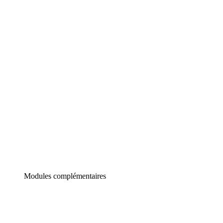
Lucidchart
Diagrammes intelligents
Lucidspark
Tableau blanc virtuel
airfocus
Gestion de produit et roadmapping
Modules complémentaires