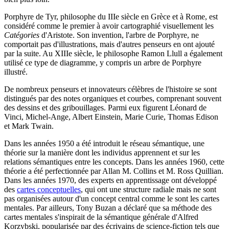
Porphyre de Tyr, philosophe du IIIe siècle en Grèce et à Rome, est
considéré comme le premier à avoir cartographié visuellement les
Catégories
d'Aristote. Son invention, l'arbre de Porphyre, ne
comportait pas d'illustrations, mais d'autres penseurs en ont ajouté
par la suite. Au XIIIe siècle, le philosophe Ramon Llull a également
utilisé ce type de diagramme, y compris un arbre de Porphyre
illustré.
De nombreux penseurs et innovateurs célèbres de l'histoire se sont
distingués par des notes organiques et courbes, comprenant souvent
des dessins et des gribouillages. Parmi eux figurent Léonard de
Vinci, Michel-Ange, Albert Einstein, Marie Curie, Thomas Edison
et Mark Twain.
Dans les années 1950 a été introduit le réseau sémantique, une
théorie sur la manière dont les individus apprennent et sur les
relations sémantiques entre les concepts. Dans les années 1960, cette
théorie a été perfectionnée par Allan M. Collins et M. Ross Quillian.
Dans les années 1970, des experts en apprentissage ont développé
des
cartes conceptuelles
, qui ont une structure radiale mais ne sont
pas organisées autour d'un concept central comme le sont les cartes
mentales. Par ailleurs, Tony Buzan a déclaré que sa méthode des
cartes mentales s'inspirait de la sémantique générale d'Alfred
Korzybski, popularisée par des écrivains de science-fiction tels que