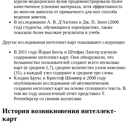
курсов медицинских вузов продемонстрировали более
качественное усвоение материала, хотя эффективность
во многом зависела от привычного для них способа
ведения заметок.
В исследовании А. В. Д'Антони и Дж. П. Зипп (2006
год) студенты, обучающиеся хиропрактике, также
показали более высокие результаты в учебе.
Другие исследования интеллект-карт показывают следующее:
В 2011 году Йоран Беель и Штефан Лангер изучили
содержание интеллект-карт. Они обнаружили, что
большинство пользователей создают всего несколько
карт (в среднем 2,7), среднее количество узлов невелико
(31), а каждый узел содержит в среднем три слова.
Клодин Брукс и Кристоф Шоммер в 2008 году
опубликовали исследование об автоматическом
создании интеллект-карт на основе сплошного текста. В
том же году аналогичный отчет представил Т.
Ротенбергер со своими коллегами.
История возникновения интеллект-
карт