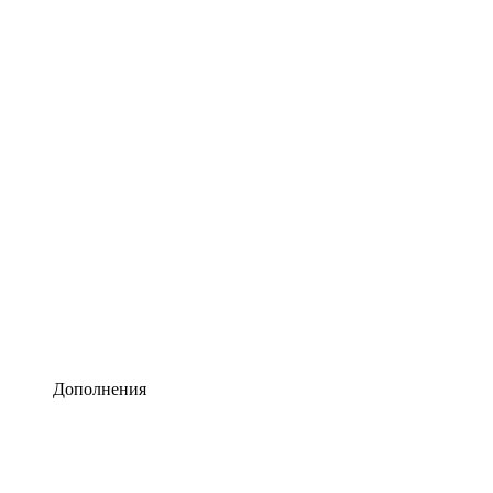
Lucidchart
Умная схематизация
Lucidspark
Виртуальная доска для лучших идей
airfocus
Управление продуктами и дорожные карты
Дополнения