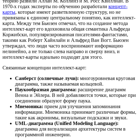
теорию развили Аллан М. Коллинз и М. Росс Квиллиан. В
1970-х годах эксперты по обучению разработали
концепт-
карты
, которые имеют разветвленную структуру, но не
привязаны к единому центральному понятию, как интеллект-
карта. Между тем Бьюзен отмечал, что на создание метода
интеллект-карт его вдохновила общая семантика Альфреда
Коржибски, популяризированная писателями-фантастами,
такими как Роберт Хайнлайн и Альфред Ван Вогт. Бьюзен
утверждал, что люди часто воспринимают информацию
нелинейно, а не только слева направо и сверху вниз, и
интеллект-карты идеально подходят для этого.
Связанные концепции интеллект-карт:
Санберст (солнечные лучи):
многоуровневая круговая
диаграмма, также называемая кольцевой.
Паукообразная диаграмма:
расширение диаграмм
Венна и Эйлера. В ней добавляются точки, которые при
соединении образуют форму паука.
Мнемоника:
прием для улучшения запоминания
информации. Мнемоника принимает различные формы,
такие как акронимы, визуальные подсказки и звуки.
UML-диаграмма (Unified Modeling Language):
диаграмма для визуализации архитектуры систем в
программной инженерии.