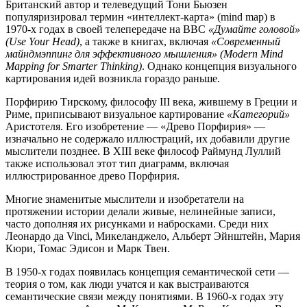
Британский автор и телеведущий Тони Бьюзен
популяризировал термин «интеллект-карта» (mind map) в
1970-х годах в своей телепередаче на BBC
«Думайте головой»
(Use Your Head)
, а также в книгах, включая
«Современный
майндмэппинг для эффективного мышления» (Modern Mind
Mapping for Smarter Thinking)
. Однако концепция визуального
картирования идей возникла гораздо раньше.
Порфирию Тирскому, философу III века, жившему в Греции и
Риме, приписывают визуальное картирование
«Категорий»
Аристотеля. Его изобретение — «Древо Порфирия» —
изначально не содержало иллюстраций, их добавили другие
мыслители позднее. В XIII веке философ Раймунд Луллий
также использовал этот тип диаграмм, включая
иллюстрированное древо Порфирия.
Многие знаменитые мыслители и изобретатели на
протяжении истории делали живые, нелинейные записи,
часто дополняя их рисунками и набросками. Среди них
Леонардо да Vinci, Микеланджело, Альберт Эйнштейн, Мария
Кюри, Томас Эдисон и Марк Твен.
В 1950-х годах появилась концепция семантической сети —
теория о том, как люди учатся и как выстраиваются
семантические связи между понятиями. В 1960-х годах эту