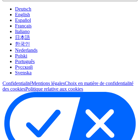
Deutsch
English
Español
Français
Italiano
日本語
한국인
Nederlands
Polski
Português
Pусский
Svenska
Confidentialité
Mentions légales
Choix en matière de confidentialité
des cookies
Politique relative aux cookies