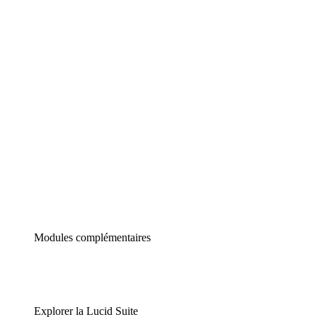
Diagrammes intelligents
Lucidspark
Tableau blanc virtuel
airfocus
Gestion de produit et roadmapping
Modules complémentaires
Explorer la Lucid Suite