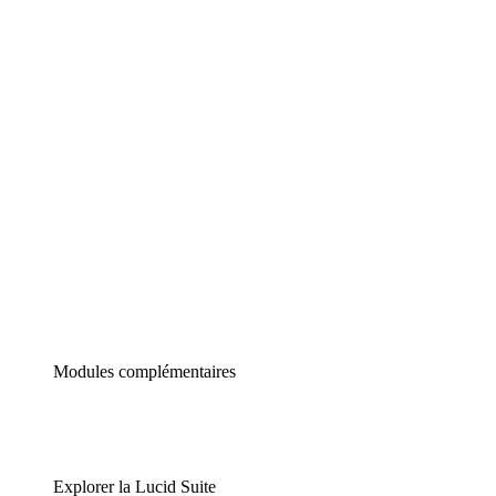
Diagrammes intelligents
Lucidspark
Tableau blanc virtuel
airfocus
Gestion de produit et roadmapping
Modules complémentaires
Explorer la Lucid Suite