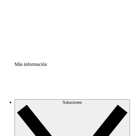
infraestructura de nube
Acelerador de Procesos
Estandariza y mejora el control de la documentación de
procesos
Enterprise Shield
Añade una capa de seguridad reforzada y control
detallado.
Más información
Soluciones