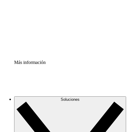
infraestructura de nube
Acelerador de Procesos
Estandariza y mejora el control de la documentación de
procesos
Enterprise Shield
Añade una capa de seguridad reforzada y control
detallado.
Más información
Soluciones