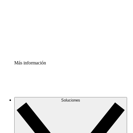
infraestructura de nube
Acelerador de Procesos
Estandariza y mejora el control de la documentación de
procesos
Enterprise Shield
Añade una capa de seguridad reforzada y control
detallado.
Más información
Soluciones