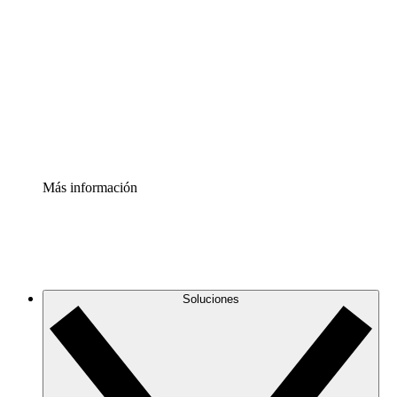
infraestructura de nube
Acelerador de Procesos
Estandariza y mejora el control de la documentación de
procesos
Enterprise Shield
Añade una capa de seguridad reforzada y control
detallado.
Más información
Soluciones