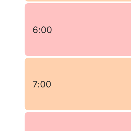
ayudarte a:
Reducir una lista grande de opciones mediante la votación.
Lograr consenso entre un grupo de votantes.
Colaborar con otros para identificar la opción más popular.
Abre esta plantilla y agrega contenido para personalizar este
diagrama de técnica nominal de grupo según tu caso de uso.
Plantillas relacionadas